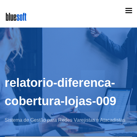
Skip
Togg
to
navi
main
content
relatorio-diferenca-
cobertura-lojas-009
Sistema de Gestão para Redes Varejistas e Atacadistas