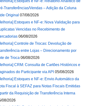
Melhoria] Estoques e NF-e: Relatório Analítico de
ré-Transferências/Vendas – Adição da Coluna
tde Original
07/08/2026
Melhoria] Estoques e NF-e: Nova Validação para
uplicatas Vencidas no Recebimento de
ercadorias
06/08/2026
Melhoria] Controle de Trocas: Devolução de
ransferência entre Lojas – Direcionamento por
ote de Troca
06/08/2026
Melhoria] CRM: Consulta de Cartões Históricos e
aginados do Participante via API
05/08/2026
Melhoria] Estoques e NF-e: Envio Automático da
ota Fiscal à SEFAZ para Notas Fiscais Emitidas
 partir da Requisição de Transferência Interna
5/08/2026