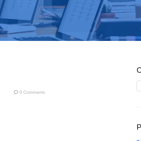
C
C
0 Comments
P