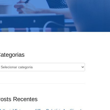
ategorias
ategorias
osts Recentes