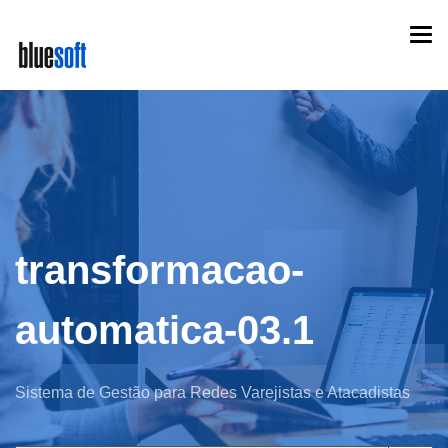
Skip
Togg
to
navi
main
content
transformacao-
automatica-03.1
Sistema de Gestão para Redes Varejistas e Atacadistas