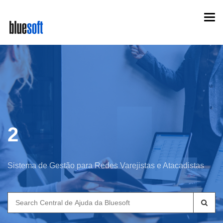
Skip
Togg
to
navi
main
content
2
Sistema de Gestão para Redes Varejistas e Atacadistas
Search
for: