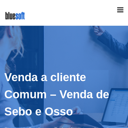
Skip
Togg
to
navi
main
content
Venda a cliente
Comum – Venda de
Sebo e Osso