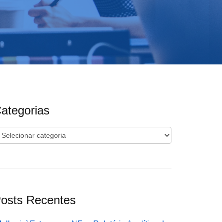
ategorias
ategorias
osts Recentes