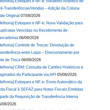
Melhoria] Estoques e NF-e: Relatório Analítico de
ré-Transferências/Vendas – Adição da Coluna
tde Original
07/08/2026
Melhoria] Estoques e NF-e: Nova Validação para
uplicatas Vencidas no Recebimento de
ercadorias
06/08/2026
Melhoria] Controle de Trocas: Devolução de
ransferência entre Lojas – Direcionamento por
ote de Troca
06/08/2026
Melhoria] CRM: Consulta de Cartões Históricos e
aginados do Participante via API
05/08/2026
Melhoria] Estoques e NF-e: Envio Automático da
ota Fiscal à SEFAZ para Notas Fiscais Emitidas
 partir da Requisição de Transferência Interna
5/08/2026