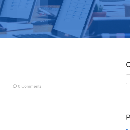
C
C
0 Comments
P