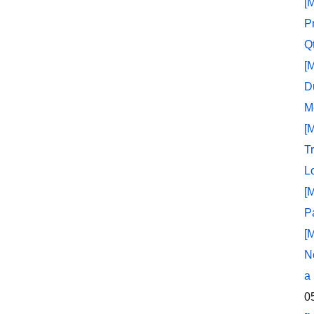
[
P
Q
[
D
M
[
T
L
[
P
[
N
a
0