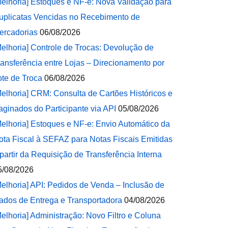
Melhoria] Estoques e NF-e: Nova Validação para
uplicatas Vencidas no Recebimento de
ercadorias
06/08/2026
Melhoria] Controle de Trocas: Devolução de
ransferência entre Lojas – Direcionamento por
ote de Troca
06/08/2026
Melhoria] CRM: Consulta de Cartões Históricos e
aginados do Participante via API
05/08/2026
Melhoria] Estoques e NF-e: Envio Automático da
ota Fiscal à SEFAZ para Notas Fiscais Emitidas
 partir da Requisição de Transferência Interna
5/08/2026
Melhoria] API: Pedidos de Venda – Inclusão de
ados de Entrega e Transportadora
04/08/2026
Melhoria] Administração: Novo Filtro e Coluna