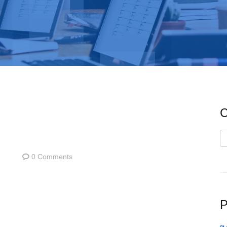
C
C
0 Comments
P