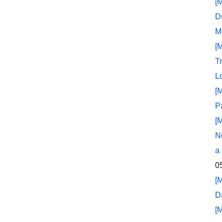
[
D
M
[
T
L
[
P
[
N
a
0
[
D
[