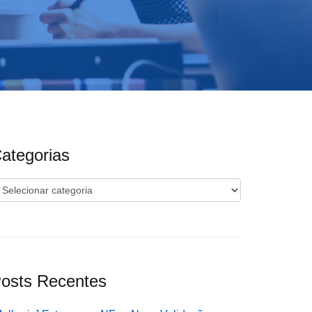
ategorias
ategorias
osts Recentes