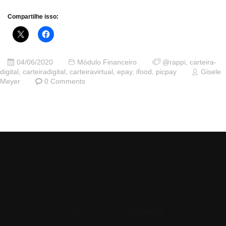
Compartilhe isso:
04/06/2020
Módulo Financeiro
@rappi
,
carteira-
digital
,
carteiradigital
,
carteiravirtual
,
epay
,
ifood
,
picpay
Gisele
Meyer
0 Comments
© 2026 Central de Ajuda da Bluesoft