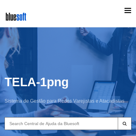
Skip
Togg
to
navi
main
content
TELA-1png
Sistema de Gestão para Redes Varejistas e Atacadistas
Search
for: