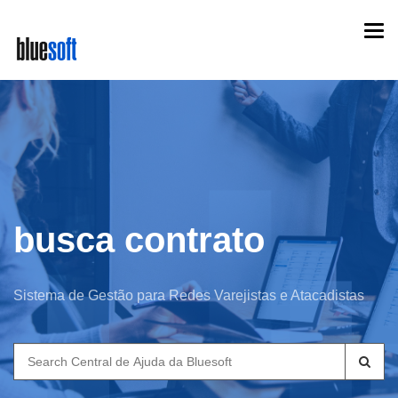
Skip
Togg
to
navi
main
content
busca contrato
Sistema de Gestão para Redes Varejistas e Atacadistas
Search
for: