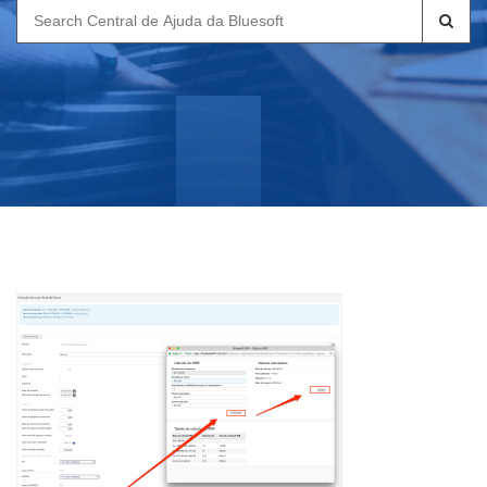
Search
for: