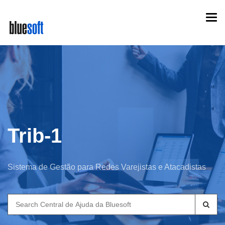
Skip
Togg
to
navi
main
content
Trib-1
Sistema de Gestão para Redes Varejistas e Atacadistas
Search
for: