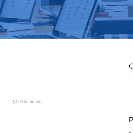
C
C
0 Comments
P