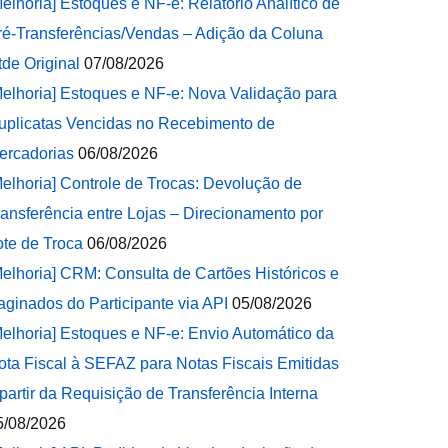
Melhoria] Estoques e NF-e: Relatório Analítico de
ré-Transferências/Vendas – Adição da Coluna
tde Original
07/08/2026
Melhoria] Estoques e NF-e: Nova Validação para
uplicatas Vencidas no Recebimento de
ercadorias
06/08/2026
Melhoria] Controle de Trocas: Devolução de
ransferência entre Lojas – Direcionamento por
ote de Troca
06/08/2026
Melhoria] CRM: Consulta de Cartões Históricos e
aginados do Participante via API
05/08/2026
Melhoria] Estoques e NF-e: Envio Automático da
ota Fiscal à SEFAZ para Notas Fiscais Emitidas
 partir da Requisição de Transferência Interna
5/08/2026