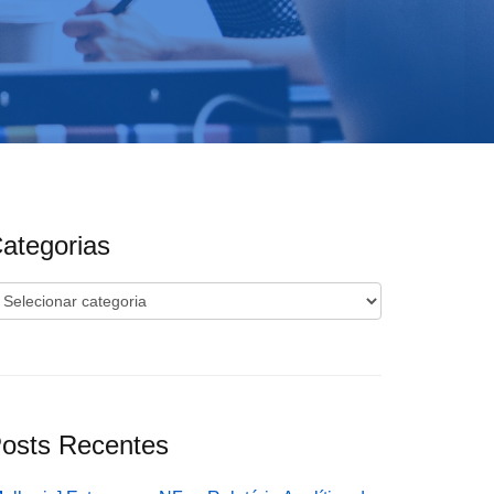
ategorias
ategorias
osts Recentes