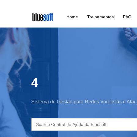
Skip
Home
Treinamentos
FAQ
to
main
content
4
Sistema de Gestão para Redes Varejistas e Atac
Search
for: