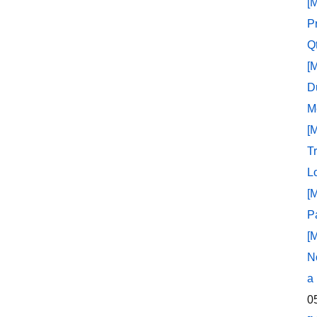
[
P
Q
[
D
M
[
T
L
[
P
[
N
a
0