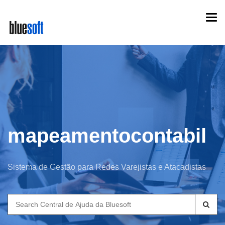
Skip
Togg
to
navi
main
content
mapeamentocontabil
Sistema de Gestão para Redes Varejistas e Atacadistas
Search
for: