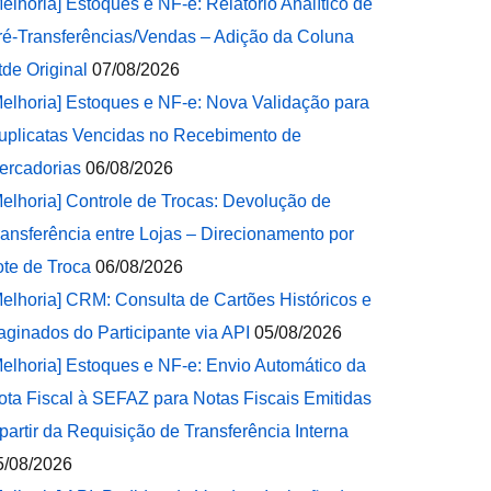
Melhoria] Estoques e NF-e: Relatório Analítico de
ré-Transferências/Vendas – Adição da Coluna
tde Original
07/08/2026
Melhoria] Estoques e NF-e: Nova Validação para
uplicatas Vencidas no Recebimento de
ercadorias
06/08/2026
Melhoria] Controle de Trocas: Devolução de
ransferência entre Lojas – Direcionamento por
ote de Troca
06/08/2026
Melhoria] CRM: Consulta de Cartões Históricos e
aginados do Participante via API
05/08/2026
Melhoria] Estoques e NF-e: Envio Automático da
ota Fiscal à SEFAZ para Notas Fiscais Emitidas
 partir da Requisição de Transferência Interna
5/08/2026