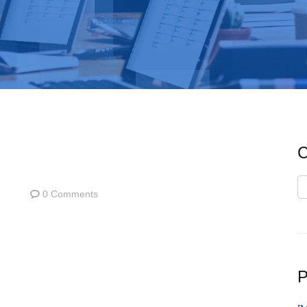
C
C
0 Comments
P