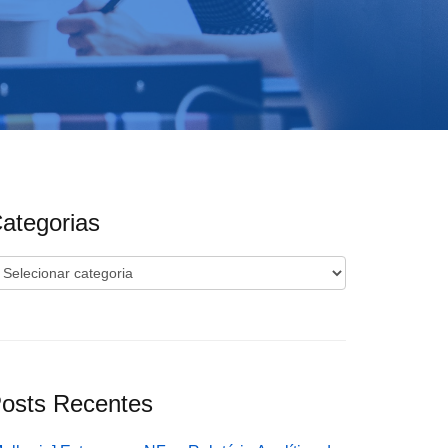
ategorias
ategorias
osts Recentes