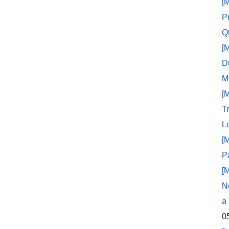
[
P
Q
[
D
M
[
T
L
[
P
[
N
a
0