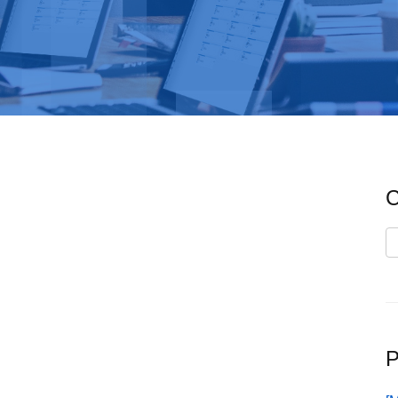
C
C
P