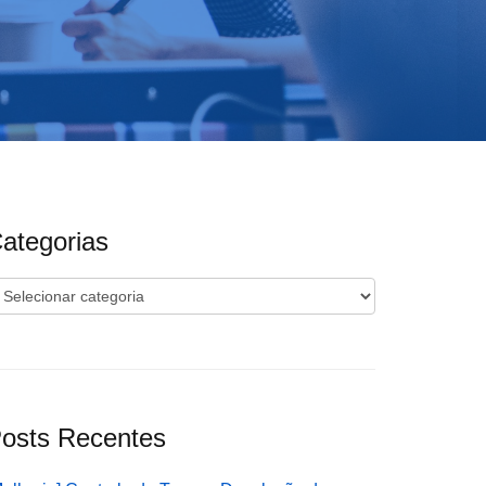
ategorias
ategorias
osts Recentes