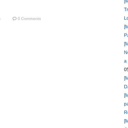
[
T
L
e
0 Comments
[
P
[
N
a
0
[
D
[
p
R
[