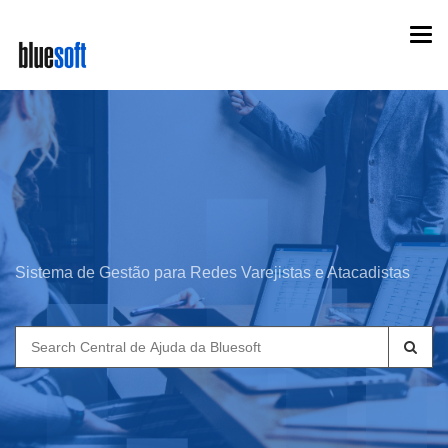
Skip
Togg
to
navi
main
content
Sistema de Gestão para Redes Varejistas e Atacadistas
Search
for: