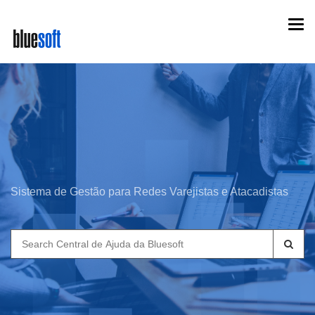
Skip
Togg
to
navi
main
content
Sistema de Gestão para Redes Varejistas e Atacadistas
Search
for: