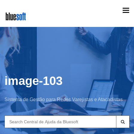
Skip
Togg
to
navi
main
content
image-103
Sistema de Gestão para Redes Varejistas e Atacadistas
Search
for: