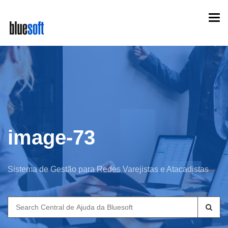
Skip
Togg
to
navi
main
content
image-73
Sistema de Gestão para Redes Varejistas e Atacadistas
Search
for: