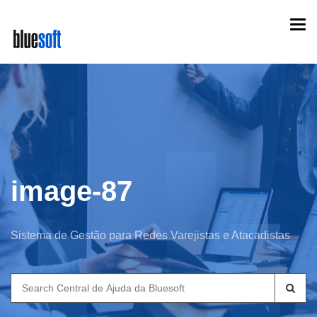
Skip
Togg
to
navi
main
content
image-87
Sistema de Gestão para Redes Varejistas e Atacadistas
Search
for: