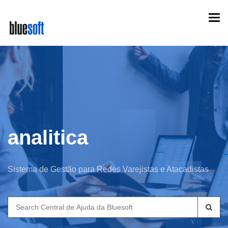
Skip
Togg
to
navi
main
content
analitica
Sistema de Gestão para Redes Varejistas e Atacadistas
Search
for: