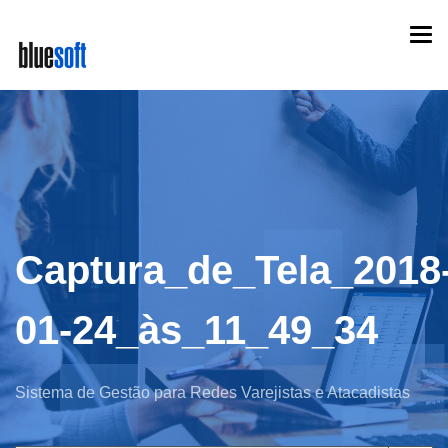
Skip
Togg
to
navi
main
content
Captura_de_Tela_2018
01-24_às_11_49_34
Sistema de Gestão para Redes Varejistas e Atacadistas