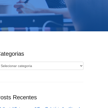
ategorias
ategorias
osts Recentes