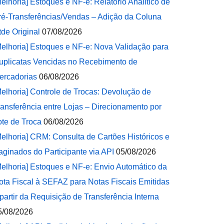
Melhoria] Estoques e NF-e: Relatório Analítico de
ré-Transferências/Vendas – Adição da Coluna
tde Original
07/08/2026
Melhoria] Estoques e NF-e: Nova Validação para
uplicatas Vencidas no Recebimento de
ercadorias
06/08/2026
Melhoria] Controle de Trocas: Devolução de
ransferência entre Lojas – Direcionamento por
ote de Troca
06/08/2026
Melhoria] CRM: Consulta de Cartões Históricos e
aginados do Participante via API
05/08/2026
Melhoria] Estoques e NF-e: Envio Automático da
ota Fiscal à SEFAZ para Notas Fiscais Emitidas
 partir da Requisição de Transferência Interna
5/08/2026