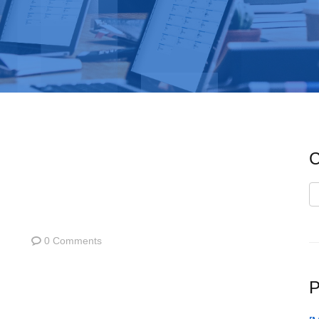
C
C
0 Comments
P