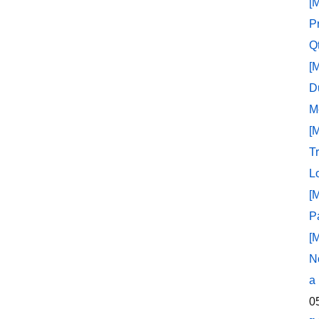
[
P
Q
[
D
M
[
T
L
[
P
[
N
a
0