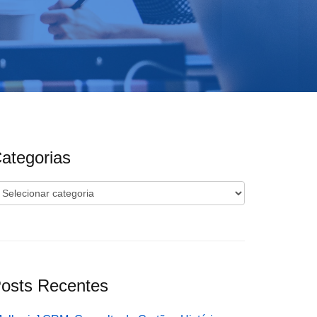
ategorias
ategorias
osts Recentes