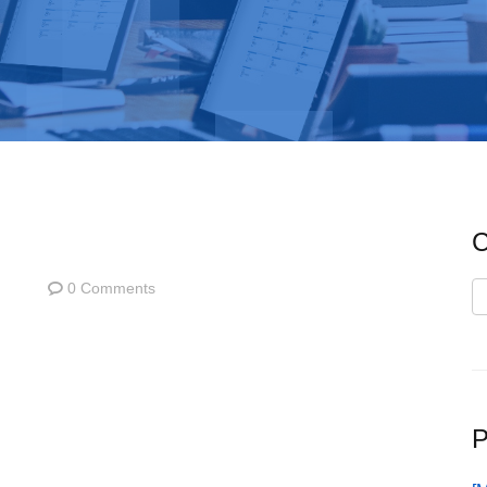
C
0 Comments
C
P