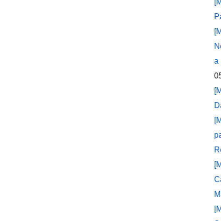
[
P
[
N
a
0
[
D
[
p
R
[
C
M
[