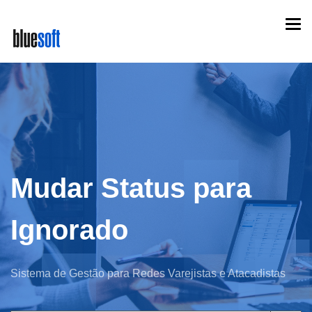
Skip
Togg
to
navi
main
content
Mudar Status para
Ignorado
Sistema de Gestão para Redes Varejistas e Atacadistas