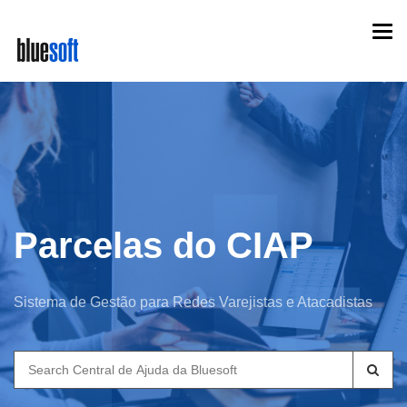
Skip
Togg
to
navi
main
content
Parcelas do CIAP
Sistema de Gestão para Redes Varejistas e Atacadistas
Search
for: