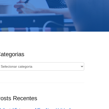
ategorias
ategorias
osts Recentes