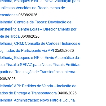
Melhoria] Estoques e NF-e: Nova Validação para
uplicatas Vencidas no Recebimento de
ercadorias
06/08/2026
Melhoria] Controle de Trocas: Devolução de
ransferência entre Lojas – Direcionamento por
ote de Troca
06/08/2026
Melhoria] CRM: Consulta de Cartões Históricos e
aginados do Participante via API
05/08/2026
Melhoria] Estoques e NF-e: Envio Automático da
ota Fiscal à SEFAZ para Notas Fiscais Emitidas
 partir da Requisição de Transferência Interna
5/08/2026
Melhoria] API: Pedidos de Venda – Inclusão de
ados de Entrega e Transportadora
04/08/2026
Melhoria] Administração: Novo Filtro e Coluna