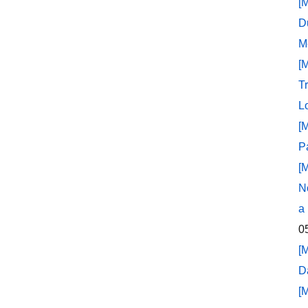
[
D
M
[
T
L
[
P
[
N
a
0
[
D
[