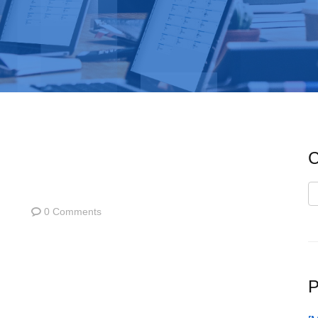
C
C
0 Comments
P