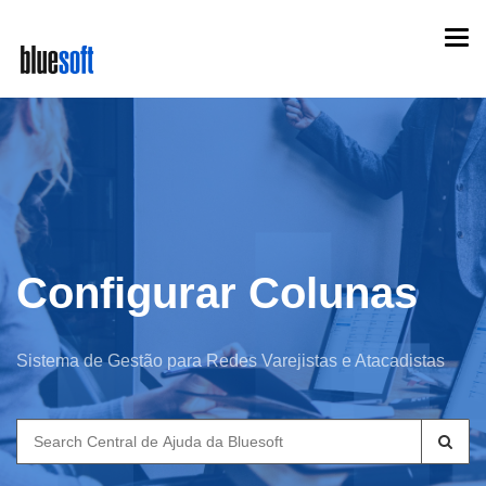
Skip
Togg
to
navi
main
content
Configurar Colunas
Sistema de Gestão para Redes Varejistas e Atacadistas
Search
for: