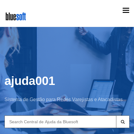
Skip
Togg
to
navi
main
content
ajuda001
Sistema de Gestão para Redes Varejistas e Atacadistas
Search
for: