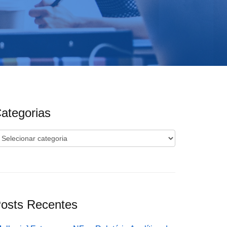
ategorias
ategorias
osts Recentes