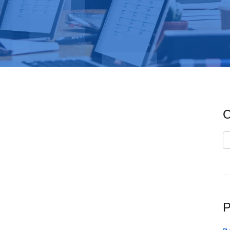
C
C
P