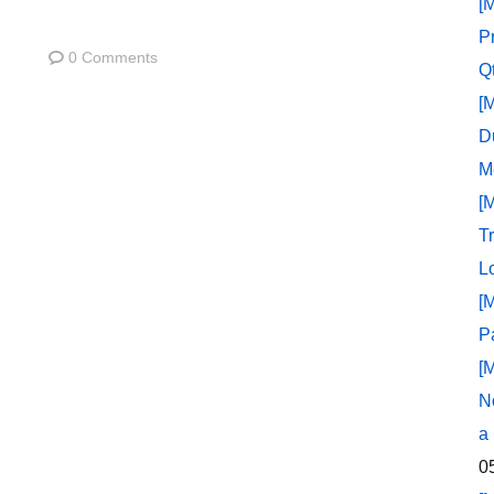
[
P
0 Comments
Q
[
D
M
[
T
L
[
P
[
N
a
0