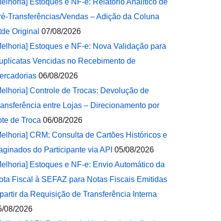
Melhoria] Estoques e NF-e: Relatório Analítico de
ré-Transferências/Vendas – Adição da Coluna
tde Original
07/08/2026
Melhoria] Estoques e NF-e: Nova Validação para
uplicatas Vencidas no Recebimento de
ercadorias
06/08/2026
Melhoria] Controle de Trocas: Devolução de
ransferência entre Lojas – Direcionamento por
ote de Troca
06/08/2026
Melhoria] CRM: Consulta de Cartões Históricos e
aginados do Participante via API
05/08/2026
Melhoria] Estoques e NF-e: Envio Automático da
ota Fiscal à SEFAZ para Notas Fiscais Emitidas
 partir da Requisição de Transferência Interna
5/08/2026