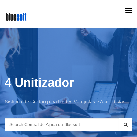
Skip
Togg
to
navi
main
content
4 Unitizador
Sistema de Gestão para Redes Varejistas e Atacadistas
Search
for: