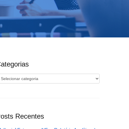
ategorias
ategorias
osts Recentes