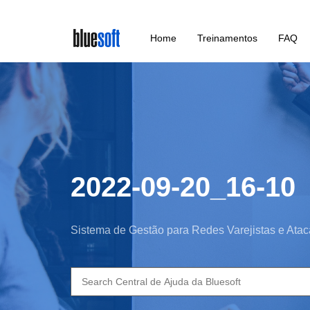
Skip
Home
Treinamentos
FAQ
to
main
content
2022-09-20_16-10
Sistema de Gestão para Redes Varejistas e Atac
Search
for: