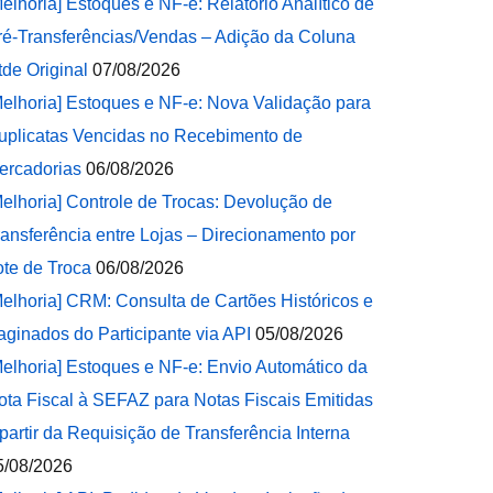
Melhoria] Estoques e NF-e: Relatório Analítico de
ré-Transferências/Vendas – Adição da Coluna
tde Original
07/08/2026
Melhoria] Estoques e NF-e: Nova Validação para
uplicatas Vencidas no Recebimento de
ercadorias
06/08/2026
Melhoria] Controle de Trocas: Devolução de
ransferência entre Lojas – Direcionamento por
ote de Troca
06/08/2026
Melhoria] CRM: Consulta de Cartões Históricos e
aginados do Participante via API
05/08/2026
Melhoria] Estoques e NF-e: Envio Automático da
ota Fiscal à SEFAZ para Notas Fiscais Emitidas
 partir da Requisição de Transferência Interna
5/08/2026