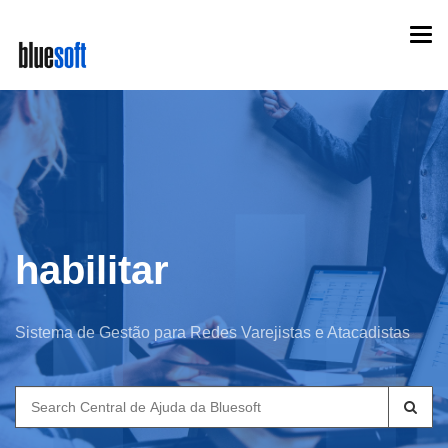
Skip
Togg
to
navi
main
content
habilitar
Sistema de Gestão para Redes Varejistas e Atacadistas
Search
for: