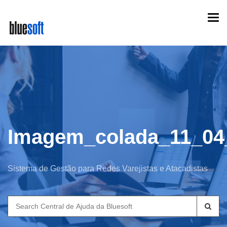
Skip
Togg
to
navi
main
content
Imagem_colada_11_04
Sistema de Gestão para Redes Varejistas e Atacadistas
Search
for: