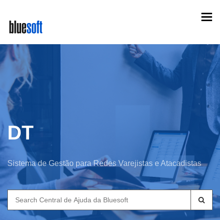
Skip
Togg
to
navi
main
content
DT
Sistema de Gestão para Redes Varejistas e Atacadistas
Search
for: