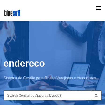
Skip
Togg
to
navi
main
content
endereco
Sistema de Gestão para Redes Varejistas e Atacadistas
Search
for: