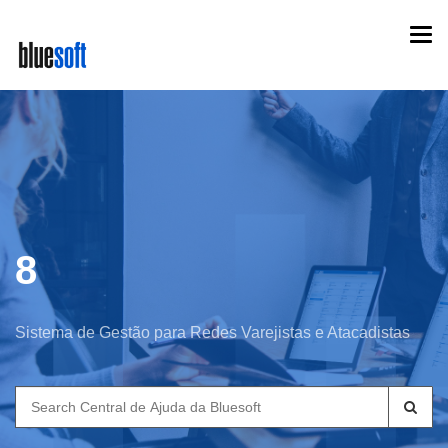
Skip
Togg
to
navi
main
content
8
Sistema de Gestão para Redes Varejistas e Atacadistas
Search
for: