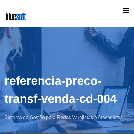
Skip
Togg
to
navi
main
content
referencia-preco-
transf-venda-cd-004
Sistema de Gestão para Redes Varejistas e Atacadistas