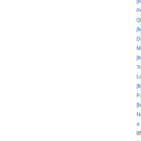
[
P
Q
[
D
M
[
T
L
[
P
[
N
a
0