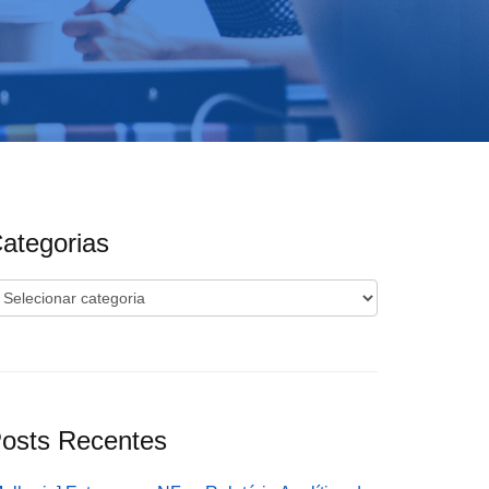
ategorias
ategorias
osts Recentes