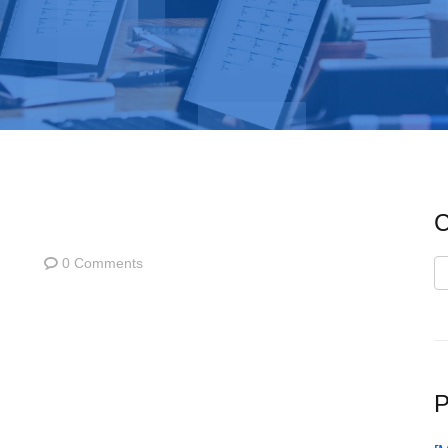
C
0 Comments
C
P