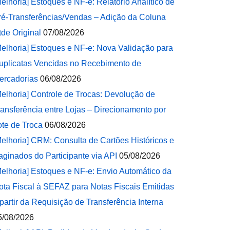
Melhoria] Estoques e NF-e: Relatório Analítico de
ré-Transferências/Vendas – Adição da Coluna
tde Original
07/08/2026
Melhoria] Estoques e NF-e: Nova Validação para
uplicatas Vencidas no Recebimento de
ercadorias
06/08/2026
Melhoria] Controle de Trocas: Devolução de
ransferência entre Lojas – Direcionamento por
ote de Troca
06/08/2026
Melhoria] CRM: Consulta de Cartões Históricos e
aginados do Participante via API
05/08/2026
Melhoria] Estoques e NF-e: Envio Automático da
ota Fiscal à SEFAZ para Notas Fiscais Emitidas
 partir da Requisição de Transferência Interna
5/08/2026