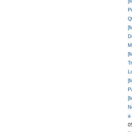
[
P
Q
[
D
M
[
T
L
[
P
[
N
a
0