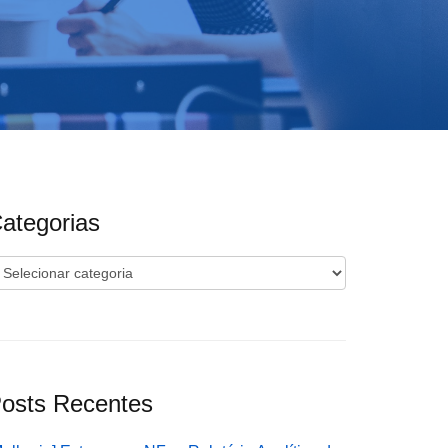
ategorias
ategorias
osts Recentes