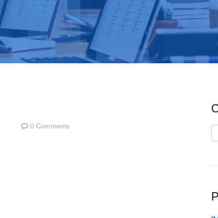
C
0 Comments
C
P