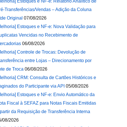
Melhoria] Estoques e NF-e: Relatório Analítico de
ré-Transferências/Vendas – Adição da Coluna
tde Original
07/08/2026
Melhoria] Estoques e NF-e: Nova Validação para
uplicatas Vencidas no Recebimento de
ercadorias
06/08/2026
Melhoria] Controle de Trocas: Devolução de
ransferência entre Lojas – Direcionamento por
ote de Troca
06/08/2026
Melhoria] CRM: Consulta de Cartões Históricos e
aginados do Participante via API
05/08/2026
Melhoria] Estoques e NF-e: Envio Automático da
ota Fiscal à SEFAZ para Notas Fiscais Emitidas
 partir da Requisição de Transferência Interna
5/08/2026