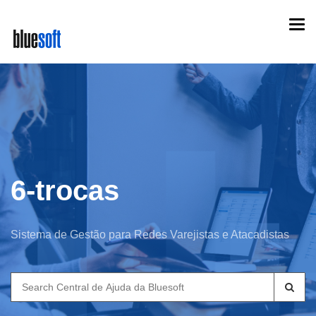
Skip
Togg
to
navi
main
content
6-trocas
Sistema de Gestão para Redes Varejistas e Atacadistas
Search
for: