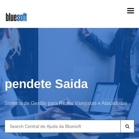
Skip
Togg
to
navi
main
content
pendete Saida
Sistema de Gestão para Redes Varejistas e Atacadistas
Search
for: