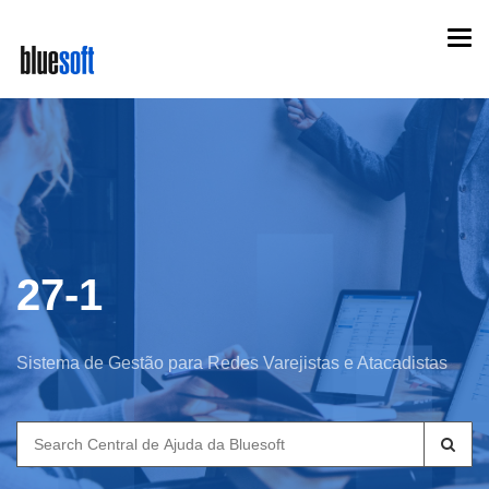
Skip
Togg
to
navi
main
content
27-1
Sistema de Gestão para Redes Varejistas e Atacadistas
Search
for: