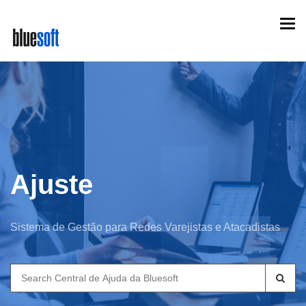
Skip
Togg
to
navi
main
content
Ajuste
Sistema de Gestão para Redes Varejistas e Atacadistas
Search
for: