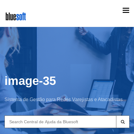
Skip
Togg
to
navi
main
content
image-35
Sistema de Gestão para Redes Varejistas e Atacadistas
Search
for: