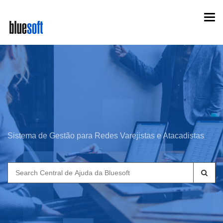
Skip
Togg
to
navi
main
content
Sistema de Gestão para Redes Varejistas e Atacadistas
Search
for: