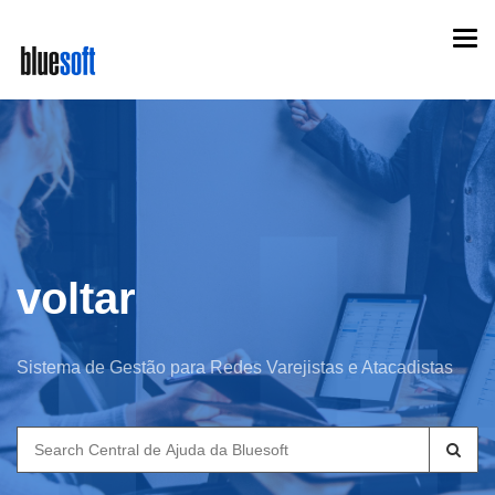
Skip
Togg
to
navi
main
content
voltar
Sistema de Gestão para Redes Varejistas e Atacadistas
Search
for: