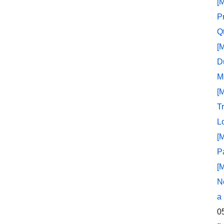
[
P
Q
[
D
M
[
T
L
[
P
[
N
a
0