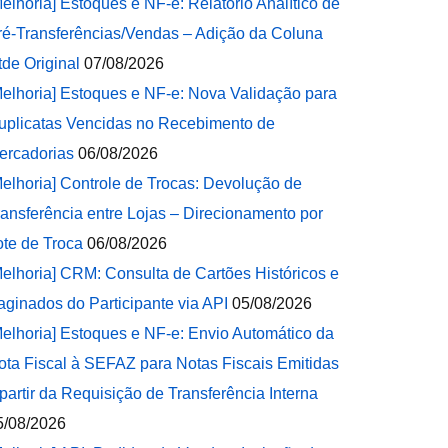
Melhoria] Estoques e NF-e: Relatório Analítico de
ré-Transferências/Vendas – Adição da Coluna
tde Original
07/08/2026
Melhoria] Estoques e NF-e: Nova Validação para
uplicatas Vencidas no Recebimento de
ercadorias
06/08/2026
Melhoria] Controle de Trocas: Devolução de
ransferência entre Lojas – Direcionamento por
ote de Troca
06/08/2026
Melhoria] CRM: Consulta de Cartões Históricos e
aginados do Participante via API
05/08/2026
Melhoria] Estoques e NF-e: Envio Automático da
ota Fiscal à SEFAZ para Notas Fiscais Emitidas
 partir da Requisição de Transferência Interna
5/08/2026