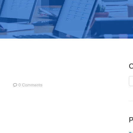
C
C
0 Comments
P