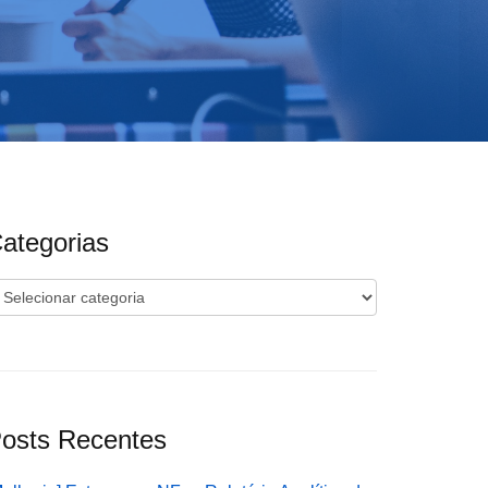
ategorias
ategorias
osts Recentes