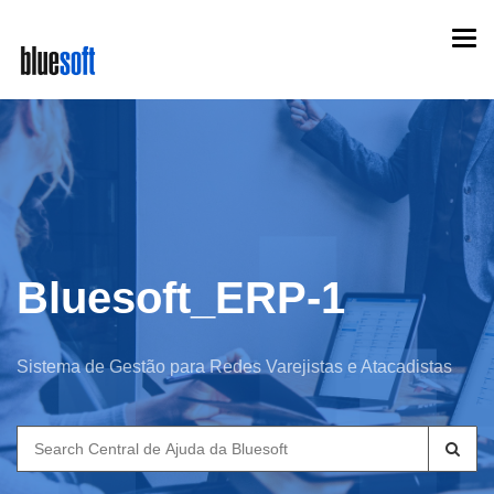
Skip
Togg
to
navi
main
content
Bluesoft_ERP-1
Sistema de Gestão para Redes Varejistas e Atacadistas
Search
for: